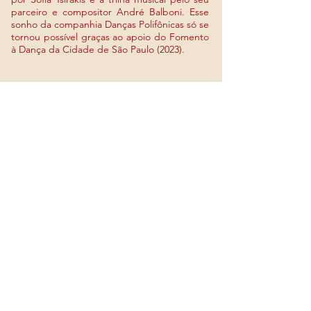
parceiro e compositor André Balboni. Esse
sonho da companhia Danças Polifônicas só se
tornou possível graças ao apoio do Fomento
à Dança da Cidade de São Paulo (2023).
Direção
Sofia Tsirakis
Dança
Inaê Moreira, Dora Selva, Sofia Tsirakis
Participação especial
Sidnei Nogueira
Música e Dramaturgia
André Balboni
Direção de arte e cenário
Andrea Barbour
Figurino
Flavia Aranha
Desenho de Luz
Gabriele Souza
Produção executiva e administrativa
Iolanda
Sinatra
Assistente de produção
Stella Balboni
Assessoria de imprensa
Purpurina
Comunicação e Cultura
Arte gráfica
Isabelle Passos
Fotos
Marina Nacamuli
CRIAÇÕES
MAMA SY YIÁ