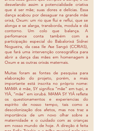
desvelando assim a potencialidade criativa
que é ser mãe; suas dores e delícias. Essa
dança acabou por desaguar na grande mãe
orixá, Oxum: um rio que flui e reflui, que se
alonga e se alarga, transborda, modula e dá
contorno. Um colo que balança. A
perfomance conta também com a
participação especial do Babalorixá Sidnei
Nogueira, da casa Ile Ase Sangó (CCRIAS),
que fará uma intervenção coreográfica para
abrir a dança das mães em homenagem à
Oxum e as outras orixás maternais.
Muitas foram as fontes de pesquisa para
elaboração do projeto, porém, a mais
importante está inscrita no próprio nome:
MAMA é mãe, SY significa “mãe” em tupi, e
YIÁ, “mãe” em iorubá. MAMA SY YIÁ reflete
os questionamentos e experiencias do
espírito de nosso tempo, tais como a
descolonização dos afetos, mas nos traz a
importância de um novo olhar sobre a
maternidade e o cuidado com as crianças
em nosso mundo de hoje.
A direção é feita
por Sofia Tsirakis e a trilha musical pelo seu